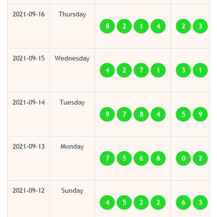
2021-09-16
Thursday
8
2
1
4
2
3
2021-09-15
Wednesday
4
2
7
1
3
1
2021-09-14
Tuesday
9
7
8
4
5
9
2021-09-13
Monday
7
5
6
8
0
2
2021-09-12
Sunday
4
5
2
2
6
3