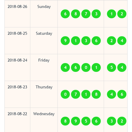
2018-08-26
Sunday
6
8
7
3
1
2
2018-08-25
Saturday
9
1
3
6
2
4
2018-08-24
Friday
4
6
0
1
5
4
2018-08-23
Thursday
0
7
1
8
4
6
2018-08-22
Wednesday
8
9
5
6
3
2